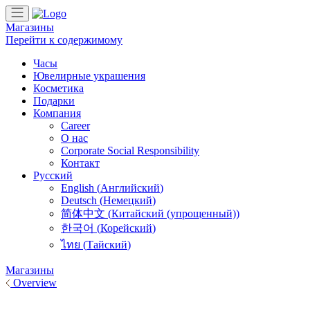
Магазины
Перейти к содержимому
Основная
Часы
Ювелирные украшения
навигация
Косметика
Подарки
Компания
Career
О нас
Corporate Social Responsibility
Контакт
Русский
English
(
Английский
)
Deutsch
(
Немецкий
)
简体中文
(
Китайский (упрощенный)
)
한국어
(
Корейский
)
ไทย
(
Тайский
)
Магазины
Overview